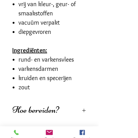
vrij van kleur-, geur- of
smaakstoffen
vacuüm verpakt
diepgevroren
Ingrediënten:
rund- en varkensvlees
varkensdarmen
kruiden en specerijen
zout
Hoe bereiden?
Laat de worsten eerst op
kamertemperatuur
komen.