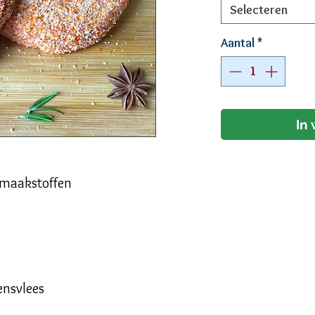
Selecteren
Aantal
*
In
 smaakstoffen
nsvlees