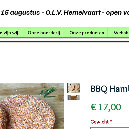
15 augustus - O.L.V. Hemelvaart - open v
 zijn wij
Onze boerderij
Onze producten
Websh
BBQ Ham
Pr
€ 17,00
Gewicht
*