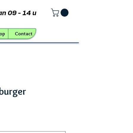
an 09 - 14 u
op
Contact
burger
ijs