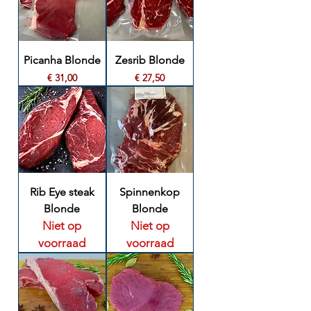
Picanha Blonde
Zesrib Blonde
Prijs
Prijs
€ 31,00
€ 27,50
Rib Eye steak
Spinnenkop
Blonde
Blonde
Niet op
Niet op
voorraad
voorraad