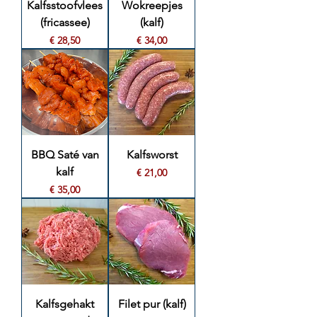
Kalfsstoofvlees
Wokreepjes
(fricassee)
(kalf)
Prijs
Prijs
€ 28,50
€ 34,00
BBQ Saté van
Kalfsworst
kalf
Prijs
€ 21,00
Prijs
€ 35,00
Kalfsgehakt
Filet pur (kalf)