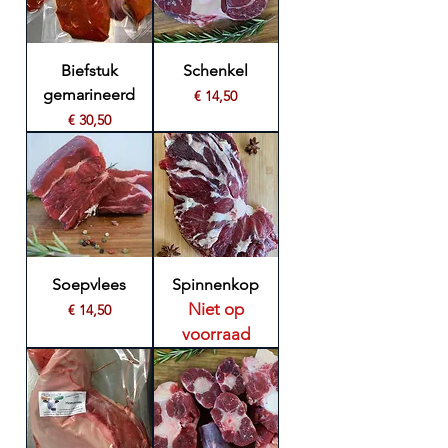
Biefstuk
Schenkel
gemarineerd
Prijs
€ 14,50
Prijs
€ 30,50
Soepvlees
Spinnenkop
Niet op
Prijs
€ 14,50
voorraad