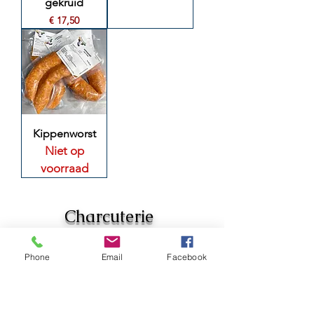
gekruid
Prijs
€ 17,50
Kippenworst
Niet op
voorraad
Charcuterie
huisbereid
Phone
Email
Facebook