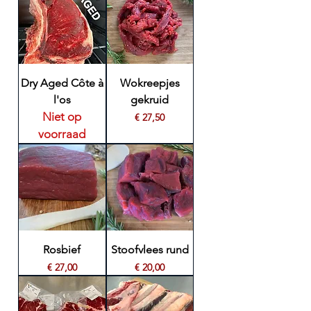
Dry Aged Côte à
Wokreepjes
l'os
gekruid
Niet op
Prijs
€ 27,50
voorraad
Rosbief
Stoofvlees rund
Prijs
Prijs
€ 27,00
€ 20,00