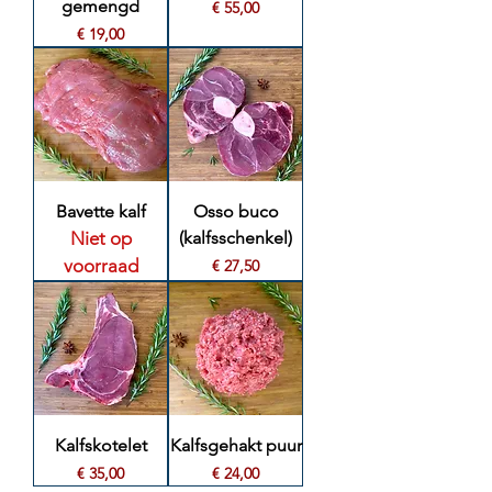
gemengd
Prijs
€ 55,00
Prijs
€ 19,00
Bavette kalf
Osso buco
Niet op
(kalfsschenkel)
voorraad
Prijs
€ 27,50
Kalfskotelet
Kalfsgehakt puur
Prijs
Prijs
€ 35,00
€ 24,00