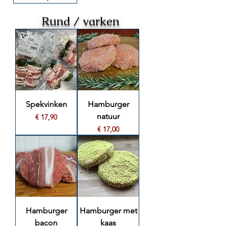
Rund / varken
Spekvinken
Hamburger
natuur
Prijs
€ 17,90
Prijs
€ 17,00
Hamburger
Hamburger met
bacon
kaas