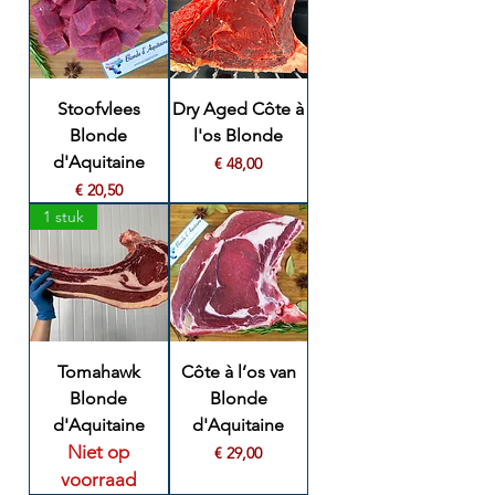
Stoofvlees
Dry Aged Côte à
Blonde
l'os Blonde
d'Aquitaine
Prijs
€ 48,00
Prijs
€ 20,50
1 stuk
Tomahawk
Côte à l’os van
Blonde
Blonde
d'Aquitaine
d'Aquitaine
Niet op
Prijs
€ 29,00
voorraad