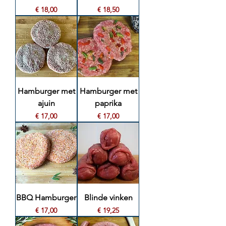
Prijs
Prijs
€ 18,00
€ 18,50
Hamburger met
Hamburger met
ajuin
paprika
Prijs
Prijs
€ 17,00
€ 17,00
BBQ Hamburger
Blinde vinken
Prijs
Prijs
€ 17,00
€ 19,25