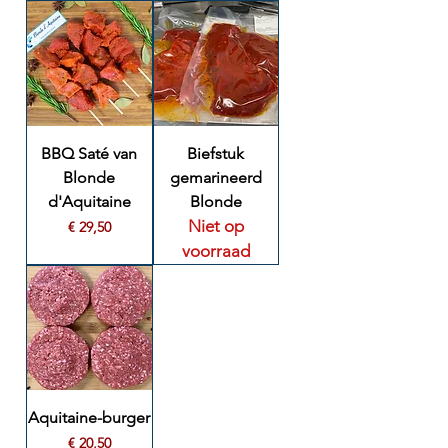
BBQ Saté van
Biefstuk
Blonde
gemarineerd
d'Aquitaine
Blonde
Niet op
Prijs
€ 29,50
voorraad
Aquitaine-burger
Prijs
€ 20,50