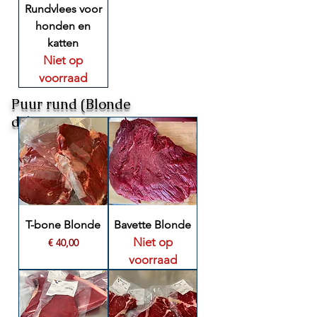
Rundvlees voor
honden en
katten
Niet op
voorraad
Puur rund (Blonde
d'Aquitaine)
T-bone Blonde
Bavette Blonde
Niet op
Prijs
€ 40,00
voorraad