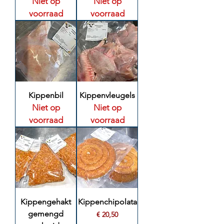
Niet op
Niet op
voorraad
voorraad
Kippenbil
Kippenvleugels
Niet op
Niet op
voorraad
voorraad
Kippengehakt
Kippenchipolata
gemengd
Prijs
€ 20,50