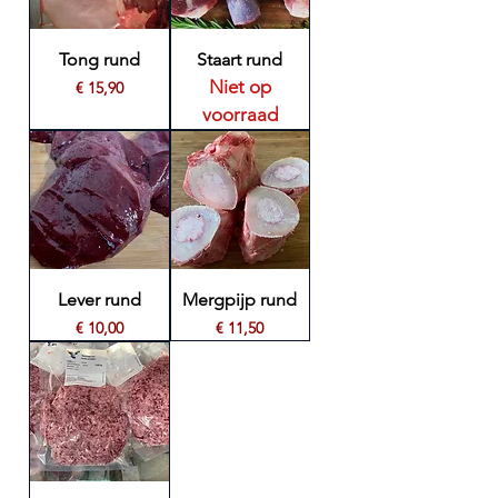
Tong rund
Staart rund
Niet op
Prijs
€ 15,90
voorraad
Lever rund
Mergpijp rund
Prijs
Prijs
€ 10,00
€ 11,50