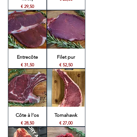
Prijs
€ 29,50
Entrecôte
Filet pur
Prijs
Prijs
€ 31,50
€ 52,50
Côte à l’os
Tomahawk
Prijs
Prijs
€ 28,50
€ 27,00