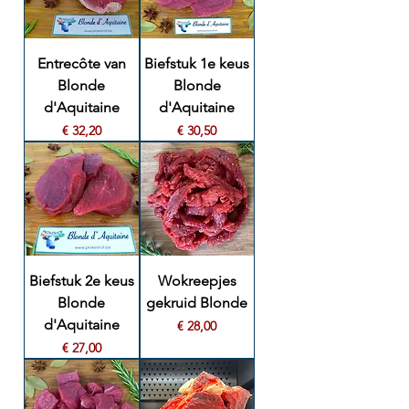
Entrecôte van
Biefstuk 1e keus
Blonde
Blonde
d'Aquitaine
d'Aquitaine
Prijs
Prijs
€ 32,20
€ 30,50
Biefstuk 2e keus
Wokreepjes
Blonde
gekruid Blonde
d'Aquitaine
Prijs
€ 28,00
Prijs
€ 27,00