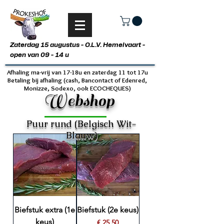
Zaterdag 15 augustus - O.L.V. Hemelvaart -
open van 09 - 14 u
Afhaling ma-vrij
van 17-18u en
zaterdag 11 tot 17u
Betaling bij afhaling (cash, Bancontact of Edenred,
Monizze, Sodexo, ook ECOCHEQUES)
Webshop
Puur rund (Belgisch Wit-
Blauw)
Biefstuk extra (1e
Biefstuk (2e keus)
keus)
Prijs
€ 25,50