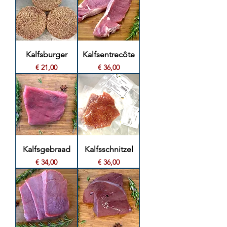
Kalfsburger
Kalfsentrecôte
Prijs
Prijs
€ 21,00
€ 36,00
Kalfsgebraad
Kalfsschnitzel
Prijs
Prijs
€ 34,00
€ 36,00