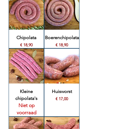
Chipolata
Boerenchipolata
Prijs
Prijs
€ 18,90
€ 18,90
Kleine
Huisworst
chipolata's
Prijs
€ 17,00
Niet op
voorraad