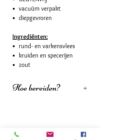
vacuüm verpakt
diepgevroren
Ingrediënten:
rund- en varkensvlees
kruiden en specerijen
zout
Hoe bereiden?
Laat het vlees eerst op
kamertemperatuur
komen.
Zet een stoofpot op een
matig vuur
. Smelt er een
klontje
boter
in. Wacht dat