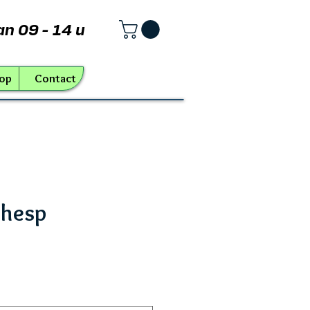
an 09 - 14 u
op
Contact
 hesp
ijs