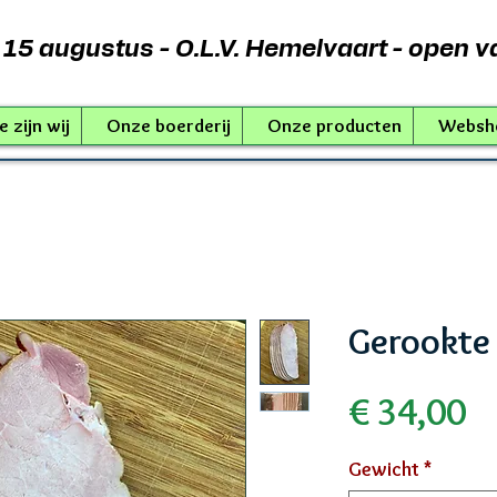
15 augustus - O.L.V. Hemelvaart - open v
 zijn wij
Onze boerderij
Onze producten
Websh
Gerookte
Pr
€ 34,00
Gewicht
*