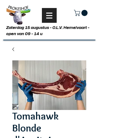
Zaterdag 15 augustus - O.L.V. Hemelvaart -
open van 09 - 14 u
Tomahawk
Blonde